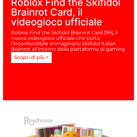
Roblox Find the Skifidol
Brainrot Card, il
videogioco ufficiale
Roblox Find the Skifidol Brainrot Card [99], il
nuovo videogioco ufficiale che porta
l’inconfondibile immaginario Skifidol Italian
Brainrot all’interno della piattaforma di gaming
Scopri di più >