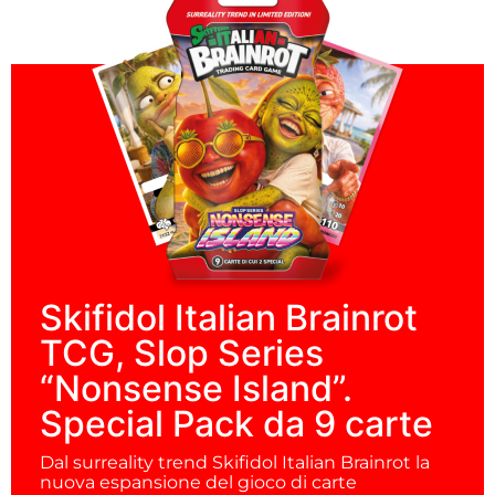
Skifidol Italian Brainrot
TCG, Slop Series
“Nonsense Island”.
Special Pack da 9 carte
Dal surreality trend Skifidol Italian Brainrot la
nuova espansione del gioco di carte