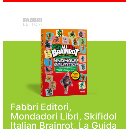
Fabbri Editori,
Mondadori Libri, Skifidol
Italian Brainrot, La Guida