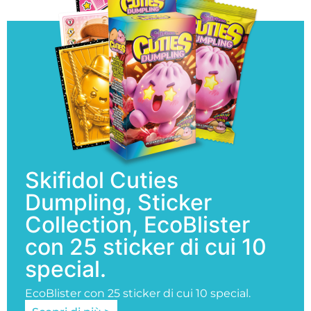
Skifidol Cuties
Dumpling, Sticker
Collection, EcoBlister
con 25 sticker di cui 10
special.
EcoBlister con 25 sticker di cui 10 special.