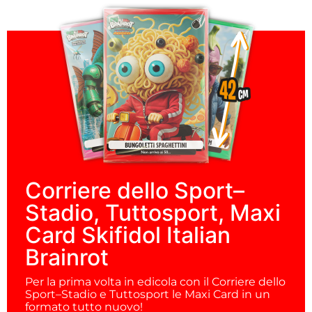
Corriere dello Sport–
Stadio, Tuttosport, Maxi
Card Skifidol Italian
Brainrot
Per la prima volta in edicola con il Corriere dello
Sport–Stadio e Tuttosport le Maxi Card in un
formato tutto nuovo!