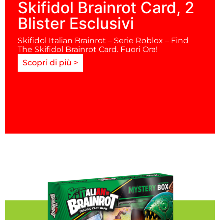
Skifidol Brainrot Card, 2
Blister Esclusivi
Skifidol Italian Brainrot – Serie Roblox – Find
The Skifidol Brainrot Card. Fuori Ora!
Scopri di più >