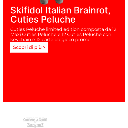
Skifidol Italian Brainrot,
Cuties Peluche
Cuties Peluche limited edition composta da 12
Maxi Cuties Peluche e 12 Cuties Peluche con
keychain e 12 carte da gioco promo.
Scopri di più >