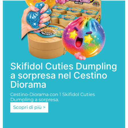
Skifidol Cuties Dumpling
a sorpresa nel Cestino
Diorama
Cestino-Diorama con 1 Skifidol Cuties
Dumpling a sorpresa.
Scopri di più >