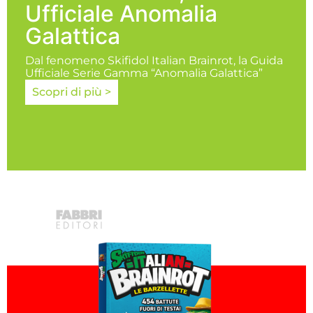
Ufficiale Anomalia
Galattica
Dal fenomeno Skifidol Italian Brainrot, la Guida
Ufficiale Serie Gamma “Anomalia Galattica”
Scopri di più >