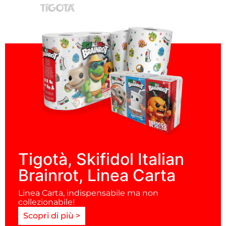
Tigotà, Skifidol Italian
Brainrot, Linea Carta
Linea Carta, indispensabile ma non
collezionabile!
Scopri di più >